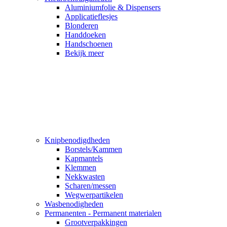
Aluminiumfolie & Dispensers
Applicatieflesjes
Blonderen
Handdoeken
Handschoenen
Bekijk meer
Knipbenodigdheden
Borstels/Kammen
Kapmantels
Klemmen
Nekkwasten
Scharen/messen
Wegwerpartikelen
Wasbenodigheden
Permanenten - Permanent materialen
Grootverpakkingen