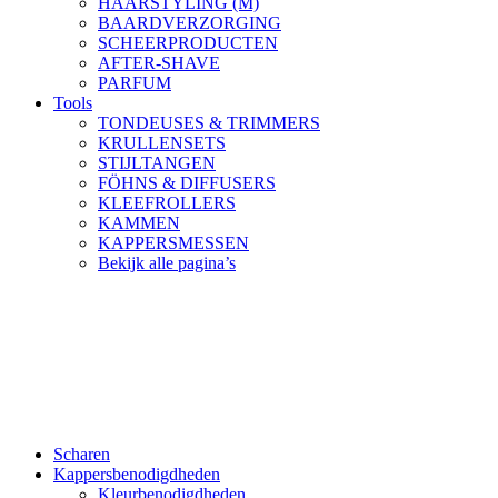
HAARSTYLING (M)
BAARDVERZORGING
SCHEERPRODUCTEN
AFTER-SHAVE
PARFUM
Tools
TONDEUSES & TRIMMERS
KRULLENSETS
STIJLTANGEN
FÖHNS & DIFFUSERS
KLEEFROLLERS
KAMMEN
KAPPERSMESSEN
Bekijk alle pagina’s
Scharen
Kappersbenodigdheden
Kleurbenodigdheden