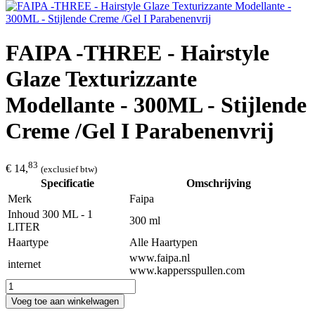
FAIPA -THREE - Hairstyle
Glaze Texturizzante
Modellante - 300ML - Stijlende
Creme /Gel I Parabenenvrij
83
€ 14,
(exclusief btw)
Specificatie
Omschrijving
Merk
Faipa
Inhoud 300 ML - 1
300 ml
LITER
Haartype
Alle Haartypen
www.faipa.nl
internet
www.kappersspullen.com
Voeg toe aan winkelwagen