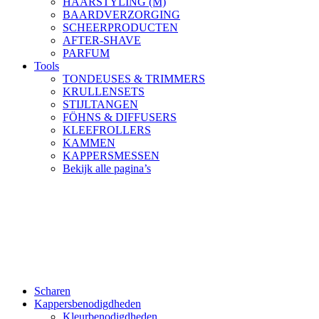
HAARSTYLING (M)
BAARDVERZORGING
SCHEERPRODUCTEN
AFTER-SHAVE
PARFUM
Tools
TONDEUSES & TRIMMERS
KRULLENSETS
STIJLTANGEN
FÖHNS & DIFFUSERS
KLEEFROLLERS
KAMMEN
KAPPERSMESSEN
Bekijk alle pagina’s
Scharen
Kappersbenodigdheden
Kleurbenodigdheden