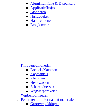
Aluminiumfolie & Dispensers
Applicatieflesjes
Blonderen
Handdoeken
Handschoenen
Bekijk meer
Knipbenodigdheden
Borstels/Kammen
Kapmantels
Klemmen
Nekkwasten
Scharen/messen
Wegwerpartikelen
Wasbenodigheden
Permanenten - Permanent materialen
Grootverpakkingen