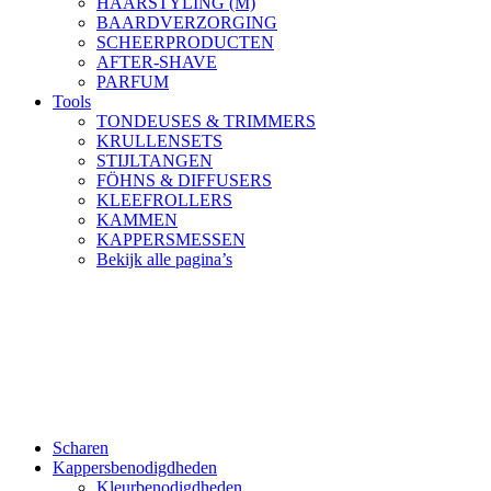
HAARSTYLING (M)
BAARDVERZORGING
SCHEERPRODUCTEN
AFTER-SHAVE
PARFUM
Tools
TONDEUSES & TRIMMERS
KRULLENSETS
STIJLTANGEN
FÖHNS & DIFFUSERS
KLEEFROLLERS
KAMMEN
KAPPERSMESSEN
Bekijk alle pagina’s
Scharen
Kappersbenodigdheden
Kleurbenodigdheden