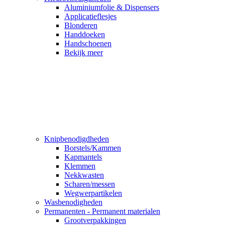
Aluminiumfolie & Dispensers
Applicatieflesjes
Blonderen
Handdoeken
Handschoenen
Bekijk meer
Knipbenodigdheden
Borstels/Kammen
Kapmantels
Klemmen
Nekkwasten
Scharen/messen
Wegwerpartikelen
Wasbenodigheden
Permanenten - Permanent materialen
Grootverpakkingen